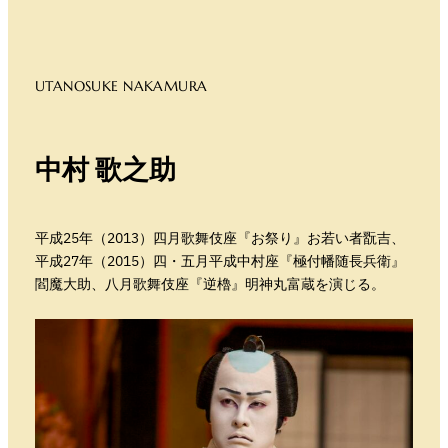
UTANOSUKE NAKAMURA
中村
歌之助
平成25年（2013）四月歌舞伎座『お祭り』お若い者翫吉、
平成27年（2015）四・五月平成中村座『極付幡随長兵衛』
閻魔大助、八月歌舞伎座『逆櫓』明神丸富蔵を演じる。