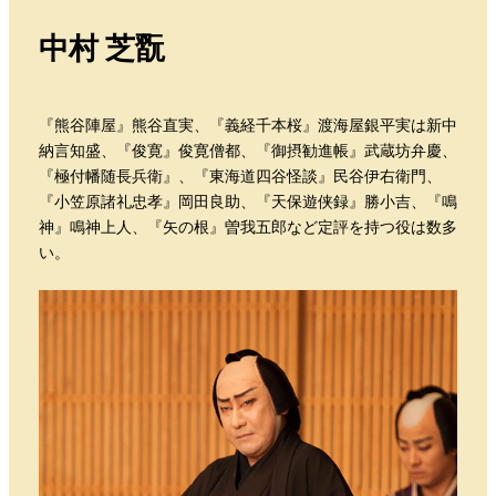
中村 芝翫
『熊谷陣屋』熊谷直実、『義経千本桜』渡海屋銀平実は新中
納言知盛、『俊寛』俊寛僧都、『御摂勧進帳』武蔵坊弁慶、
『極付幡随長兵衛』、『東海道四谷怪談』民谷伊右衛門、
『小笠原諸礼忠孝』岡田良助、『天保遊侠録』勝小吉、『鳴
神』鳴神上人、『矢の根』曽我五郎など定評を持つ役は数多
い。