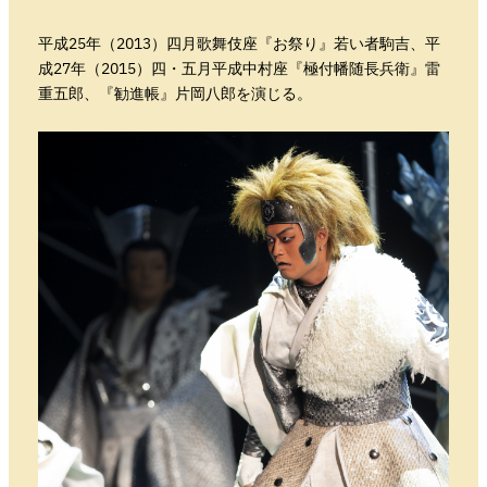
平成25年（2013）四月歌舞伎座『お祭り』若い者駒吉、平
成27年（2015）四・五月平成中村座『極付幡随長兵衛』雷
重五郎、『勧進帳』片岡八郎を演じる。