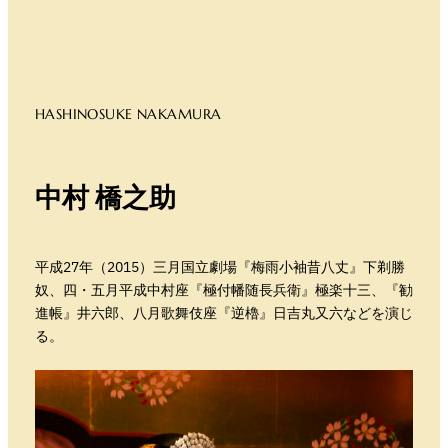
HASHINOSUKE NAKAMURA
中村 橋之助
平成27年（2015）三月国立劇場『梅雨小袖昔八丈』下剃勝
奴、四・五月平成中村座『極付幡随長兵衛』極楽十三、『勧
進帳』井六郎、八月歌舞伎座『逆櫓』日吉丸又六などを演じ
る。