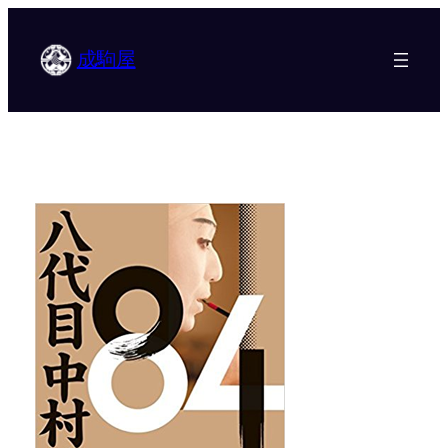
内
容
成駒屋
を
ス
キ
ッ
プ