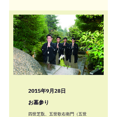
2015年9月28日
お墓参り
四世芝翫、五世歌右衛門（五世