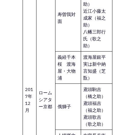
助）
近江小藤太
寿曽我対
成家（福之
面
助）
八幡三郎行
氏（歌之
助）
義経千本
渡海屋銀平
桜 渡海
実は新中納
屋・大物
言知盛（芝
浦
翫）
201
鳶頭駒吉
ローム
7年
（橋之助）
シアタ
12
鳶頭福吉
ー京都
俄獅子
月
（福之助）
鳶頭歌吉
（歌之助）