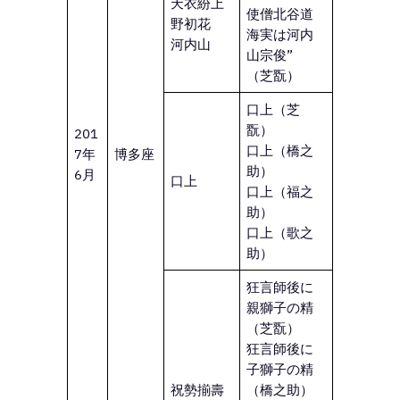
天衣紛上
使僧北谷道
野初花
海実は河内
河内山
山宗俊”
（芝翫）
口上（芝
翫）
201
口上（橋之
7年
博多座
助）
6月
口上
口上（福之
助）
口上（歌之
助）
狂言師後に
親獅子の精
（芝翫）
狂言師後に
子獅子の精
祝勢揃壽
（橋之助）