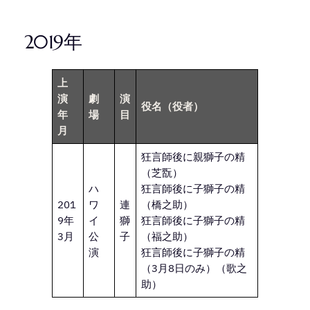
2019年
上
演
劇
演
役名
（役者）
年
場
目
月
狂言師後に親獅子の精
（芝翫）
ハ
狂言師後に子獅子の精
201
ワ
連
（橋之助）
9年
イ
獅
狂言師後に子獅子の精
3月
公
子
（福之助）
演
狂言師後に子獅子の精
（3月8日のみ）（歌之
助）