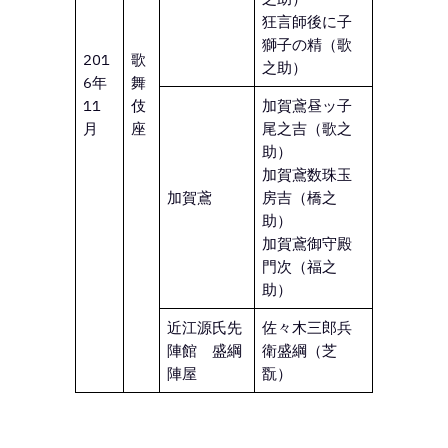
狂言師後に子
獅子の精（歌
201
歌
之助）
6年
舞
11
伎
加賀鳶昼ッ子
月
座
尾之吉（歌之
助）
加賀鳶数珠玉
加賀鳶
房吉（橋之
助）
加賀鳶御守殿
門次（福之
助）
近江源氏先
佐々木三郎兵
陣館 盛綱
衛盛綱（芝
陣屋
翫）