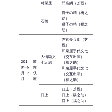
村閑居
門高綱（芝翫）
獅子の精（橋之
助）
石橋
獅子の精（福之
助）
左官長兵衛（芝
翫）
和泉屋手代文七
人情噺文
（交互出演）
201
歌
七元結
（橋之助）
8年6
舞
和泉屋手代文七
月~7
伎
（交互出演）
月
座
（福之助）
口上（芝翫）
口上
口上（橋之助）
口上（福之助）