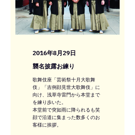
2016年8月29日
襲名披露お練り
歌舞伎座「芸術祭十月大歌舞
伎」「吉例顔見世大歌舞伎」に
向け、浅草寺雷門から本堂まで
を練り歩いた。
本堂前で突如雨に降られるも笑
顔で沿道に集まった数多くのお
客様に挨拶。