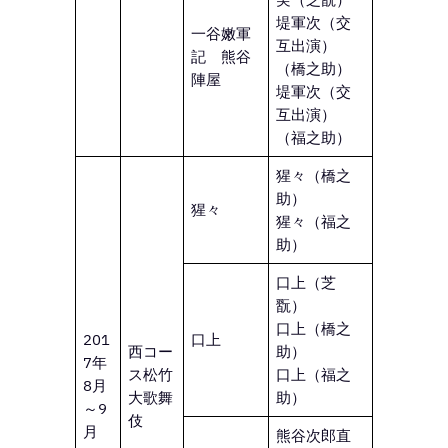
堤軍次（交
一谷嫩軍
互出演）
記 熊谷
（橋之助）
陣屋
堤軍次（交
互出演）
（福之助）
猩々（橋之
助）
猩々
猩々（福之
助）
口上（芝
翫）
口上（橋之
201
口上
西コー
助）
7年
ス松竹
口上（福之
8月
大歌舞
助）
～9
伎
月
熊谷次郎直