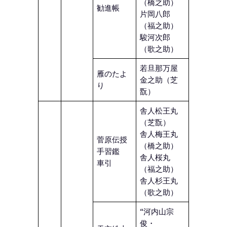
（橋之助）
勧進帳
片岡八郎
（福之助）
駿河次郎
（歌之助）
若旦那万屋
雁のたよ
金之助（芝
り
翫）
舎人松王丸
（芝翫）
舎人梅王丸
菅原伝授
（橋之助）
手習鑑
舎人桜丸
車引
（福之助）
舎人杉王丸
（歌之助）
“河内山宗
俊・