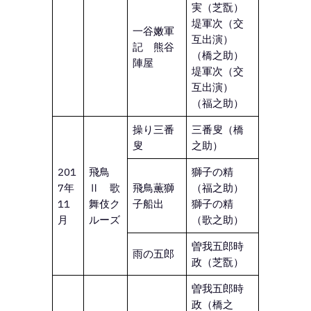
実（芝翫）
堤軍次（交
一谷嫩軍
互出演）
記 熊谷
（橋之助）
陣屋
堤軍次（交
互出演）
（福之助）
操り三番
三番叟（橋
叟
之助）
201
飛鳥
獅子の精
7年
Ⅱ 歌
飛鳥薫獅
（福之助）
11
舞伎ク
子船出
獅子の精
月
ルーズ
（歌之助）
曽我五郎時
雨の五郎
政（芝翫）
曽我五郎時
政（橋之