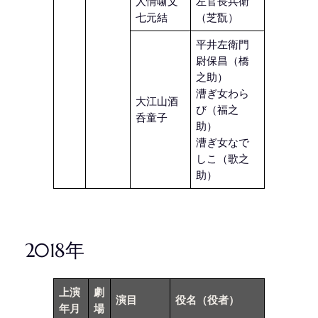
人情噺文
左官長兵衛
七元結
（芝翫）
平井左衛門
尉保昌（橋
之助）
漕ぎ女わら
大江山酒
び（福之
呑童子
助）
漕ぎ女なで
しこ（歌之
助）
2018年
上演
劇
演目
役名
（役者）
年月
場