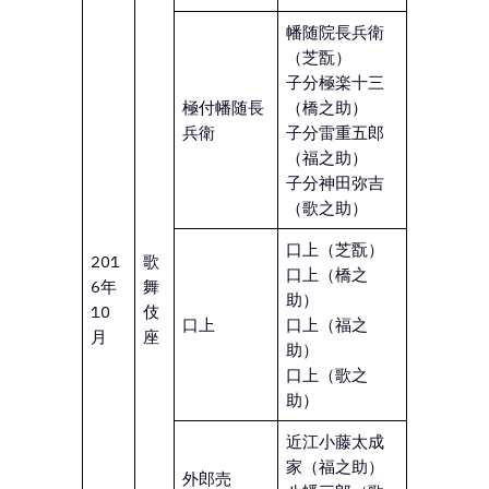
幡随院長兵衛
（芝翫）
子分極楽十三
極付幡随長
（橋之助）
兵衛
子分雷重五郎
（福之助）
子分神田弥吉
（歌之助）
口上（芝翫）
201
歌
口上（橋之
6年
舞
助）
10
伎
口上
口上（福之
月
座
助）
口上（歌之
助）
近江小藤太成
家（福之助）
外郎売