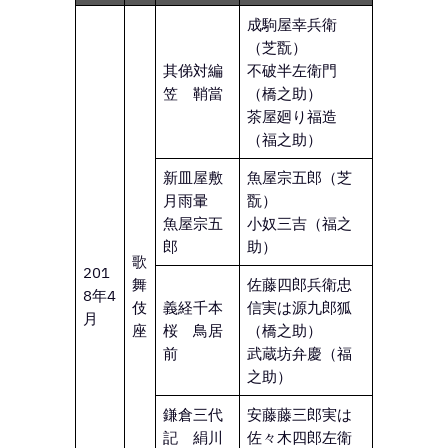
成駒屋幸兵衛
（芝翫）
其俤対編
不破半左衛門
笠 鞘當
（橋之助）
茶屋廻り福造
（福之助）
新皿屋敷
魚屋宗五郎（芝
月雨暈
翫）
魚屋宗五
小奴三吉（福之
郎
助）
歌
201
舞
佐藤四郎兵衛忠
8年4
伎
義経千本
信実は源九郎狐
月
座
桜 鳥居
（橋之助）
前
武蔵坊弁慶（福
之助）
鎌倉三代
安藤藤三郎実は
記 絹川
佐々木四郎左衛