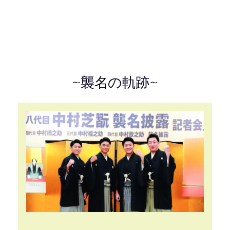
~襲名の軌跡~