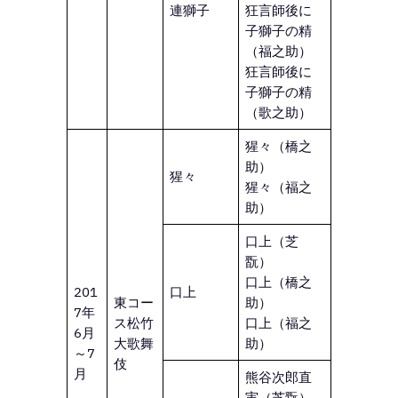
連獅子
狂言師後に
子獅子の精
（福之助）
狂言師後に
子獅子の精
（歌之助）
猩々（橋之
助）
猩々
猩々（福之
助）
口上（芝
翫）
口上（橋之
201
口上
東コー
助）
7年
ス松竹
口上（福之
6月
大歌舞
助）
～7
伎
月
熊谷次郎直
実（芝翫）