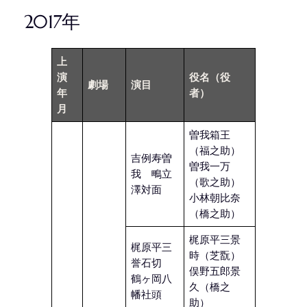
2017年
上
演
役名
（役
劇場
演目
年
者）
月
曽我箱王
（福之助）
吉例寿曽
曽我一万
我 鴫立
（歌之助）
澤対面
小林朝比奈
（橋之助）
梶原平三景
梶原平三
時（芝翫）
誉石切
俣野五郎景
鶴ヶ岡八
久（橋之
幡社頭
助）