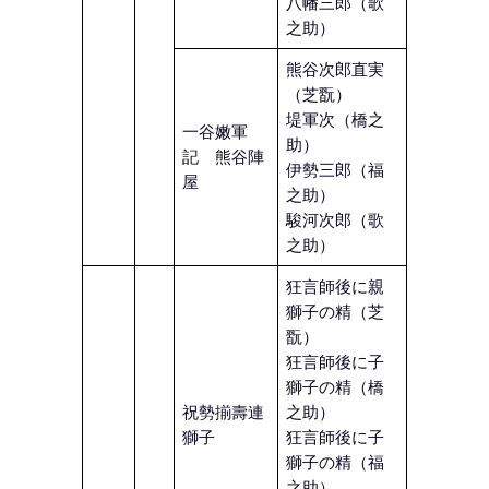
八幡三郎（歌
之助）
熊谷次郎直実
（芝翫）
堤軍次（橋之
一谷嫩軍
助）
記 熊谷陣
伊勢三郎（福
屋
之助）
駿河次郎（歌
之助）
狂言師後に親
獅子の精（芝
翫）
狂言師後に子
獅子の精（橋
祝勢揃壽連
之助）
獅子
狂言師後に子
獅子の精（福
之助）