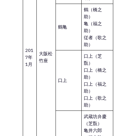
鶴（橋之
助）
亀（福之
鶴亀
助）
従者（歌之
助）
201
大阪松
口上（芝
7年
竹座
翫）
1月
口上（橋之
助）
口上
口上（福之
助）
口上（歌之
助）
武蔵坊弁慶
（芝翫）
亀井六郎