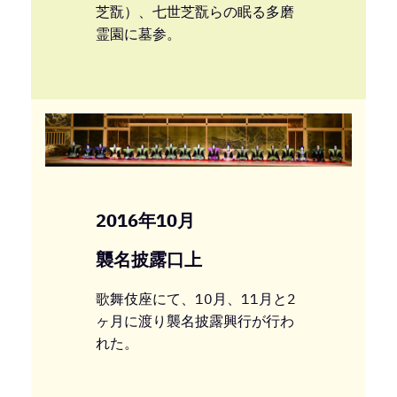
芝翫）、七世芝翫らの眠る多磨
霊園に墓参。
2016年10月
襲名披露口上
歌舞伎座にて、10月、11月と2
ヶ月に渡り襲名披露興行が行わ
れた。