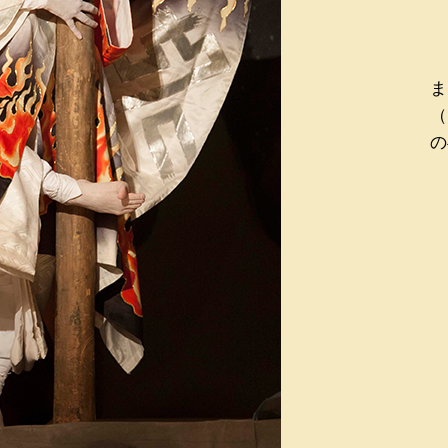
ま
（
の