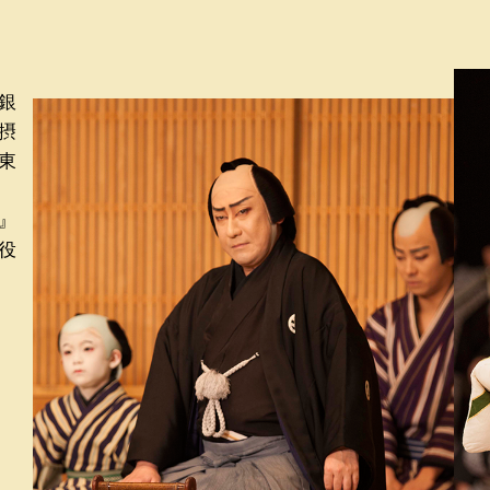
銀
摂
東
』
役