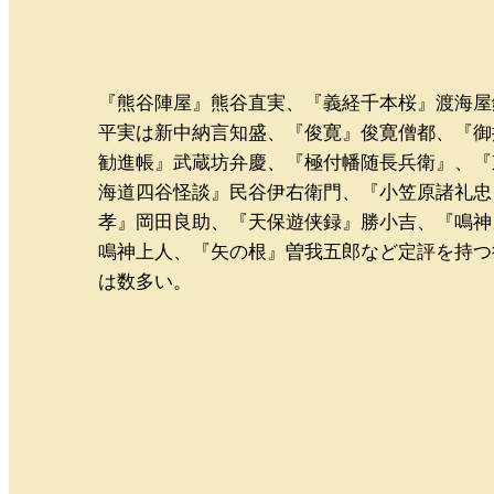
『熊谷陣屋』熊谷直実、『義経千本桜』渡海屋
平実は新中納言知盛、『俊寛』俊寛僧都、『御
勧進帳』武蔵坊弁慶、『極付幡随長兵衛』、『
海道四谷怪談』民谷伊右衛門、『小笠原諸礼忠
孝』岡田良助、『天保遊侠録』勝小吉、『鳴神
鳴神上人、『矢の根』曽我五郎など定評を持つ
は数多い。