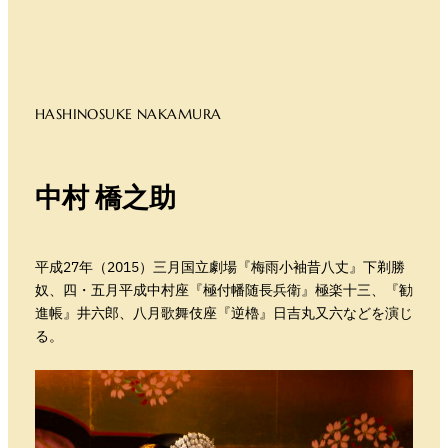
HASHINOSUKE NAKAMURA
中村 橋之助
平成27年（2015）三月国立劇場『梅雨小袖昔八丈』下剃勝
奴、四・五月平成中村座『極付幡随長兵衛』極楽十三、『勧
進帳』井六郎、八月歌舞伎座『逆櫓』日吉丸又六などを演じ
る。