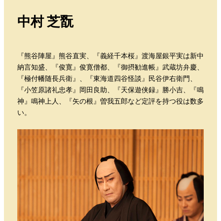
中村 芝翫
『熊谷陣屋』熊谷直実、『義経千本桜』渡海屋銀平実は新中
納言知盛、『俊寛』俊寛僧都、『御摂勧進帳』武蔵坊弁慶、
『極付幡随長兵衛』、『東海道四谷怪談』民谷伊右衛門、
『小笠原諸礼忠孝』岡田良助、『天保遊侠録』勝小吉、『鳴
神』鳴神上人、『矢の根』曽我五郎など定評を持つ役は数多
い。