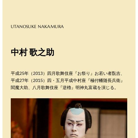
UTANOSUKE NAKAMURA
中村
歌之助
平成25年（2013）四月歌舞伎座『お祭り』お若い者翫吉、
平成27年（2015）四・五月平成中村座『極付幡随長兵衛』
閻魔大助、八月歌舞伎座『逆櫓』明神丸富蔵を演じる。