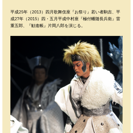
平成25年（2013）四月歌舞伎座『お祭り』若い者駒吉、平
成27年（2015）四・五月平成中村座『極付幡随長兵衛』雷
重五郎、『勧進帳』片岡八郎を演じる。