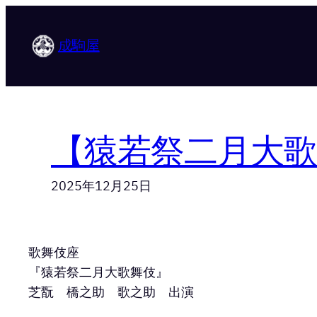
内
容
成駒屋
を
ス
キ
ッ
プ
【猿若祭二月大歌舞
2025年12月25日
歌舞伎座
『猿若祭二月大歌舞伎』
芝翫 橋之助 歌之助 出演